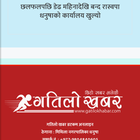
छलफलपछि डेढ महिनादेखि बन्द रास्वपा
धनुषाको कार्यालय खुल्यो
गतिलो खबर डटकम अनलाइन
ठेगाना : मिथिला नगरपालिका धनुषा
सम्पर्क नं. : +977-9804840605