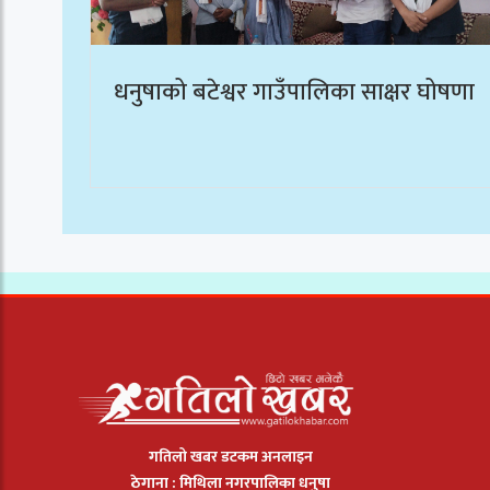
धनुषाको बटेश्वर गाउँपालिका साक्षर घोषणा
गतिलो खबर डटकम अनलाइन
ठेगाना : मिथिला नगरपालिका धनुषा