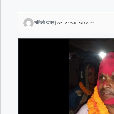
गतिलो खबर
|
२०७९ जेष्ठ १, आईतवार ०३:५५