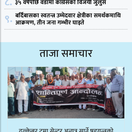
८.
३५ वर्षपछि वडामा काँग्रेसको विजयी जुलुस
९.
बर्दिबासका स्वतन्त्र उम्मेदवार क्षेत्रीका समर्थकमाथि
आक्रमण, तीन जना गम्भीर घाइते
ताजा समाचार
ढल्केबर ट्रमा सेन्टर अन्यत्र सार्ने षडयन्त्रको