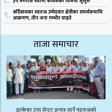
८.
३५ वर्षपछि वडामा काँग्रेसको विजयी जुलुस
९.
बर्दिबासका स्वतन्त्र उम्मेदवार क्षेत्रीका समर्थकमाथि
आक्रमण, तीन जना गम्भीर घाइते
ताजा समाचार
ढल्केबर ट्रमा सेन्टर अन्यत्र सार्ने षडयन्त्रको