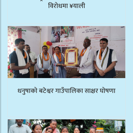
विरोधमा ¥याली
धनुषाको बटेश्वर गाउँपालिका साक्षर घोषणा