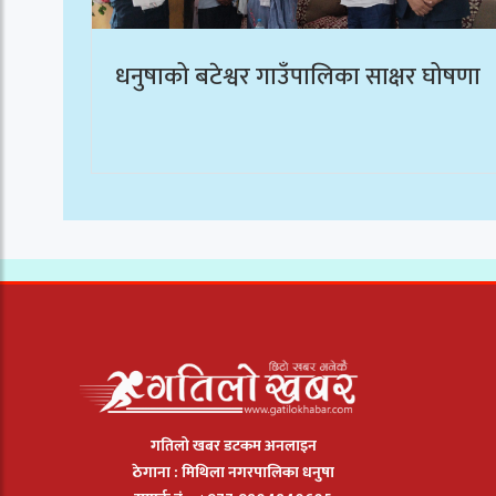
धनुषाको बटेश्वर गाउँपालिका साक्षर घोषणा
गतिलो खबर डटकम अनलाइन
ठेगाना : मिथिला नगरपालिका धनुषा