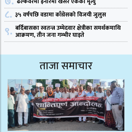
७.
ढल्केवरमा इनारमा खसेर एकको मृत्यु
८.
३५ वर्षपछि वडामा काँग्रेसको विजयी जुलुस
९.
बर्दिबासका स्वतन्त्र उम्मेदवार क्षेत्रीका समर्थकमाथि
आक्रमण, तीन जना गम्भीर घाइते
ताजा समाचार