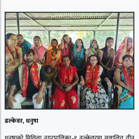
ढल्केवर, धनुषा
धनुषाको मिथिला नगरपालिका–१ ढल्केवरमा सञ्चालित तीन