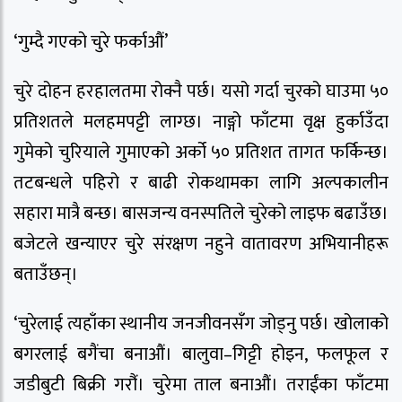
‘गुम्दै गएको चुरे फर्काऔं’
चुरे दोहन हरहालतमा रोक्नै पर्छ। यसो गर्दा चुरको घाउमा ५०
प्रतिशतले मलहमपट्टी लाग्छ। नाङ्गो फाँटमा वृक्ष हुर्काउँदा
गुमेको चुरियाले गुमाएको अर्को ५० प्रतिशत तागत फर्किन्छ।
तटबन्धले पहिरो र बाढी रोकथामका लागि अल्पकालीन
सहारा मात्रै बन्छ। बासजन्य वनस्पतिले चुरेको लाइफ बढाउँछ।
बजेटले खन्याएर चुरे संरक्षण नहुने वातावरण अभियानीहरू
बताउँछन्।
‘चुरेलाई त्यहाँका स्थानीय जनजीवनसँग जोड्नु पर्छ। खोलाको
बगरलाई बगैंचा बनाऔं। बालुवा–गिट्टी होइन, फलफूल र
जडीबुटी बिक्री गरौंं। चुरेमा ताल बनाऔं। तराईंका फाँटमा