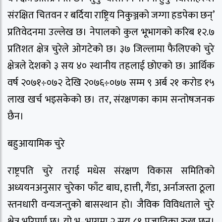
संरक्षित चितवन र बर्दिया राष्ट्रिय निकुञ्जको जग्गा हडपेका छन्’
प्रतिवेदनमा उल्लेख छ। नेपालको कुल भूभागको करिब १२.७
प्रतिशत क्षेत्र चुरेले ओगटेको छ। ३७ जिल्लामा फैलिएको चुरे
क्षेत्रले देशको ३ सय ४० स्थानीय तहलाई छोएको छ। आर्थिक
वर्ष २०७१÷०७२ देखि २०७६÷०७७ सम्म ९ अर्ब २१ करोड १५
लाख खर्च भइसकेको छ। तर, संरक्षणका काम सन्तोषजनक
छैन।
बहुआयामिक चुरे
राष्ट्रपति चुरे तराई मधेस संरक्षण विकास समितिको
अध्ययनअनुसार चुरेका फाँट बाघ, हात्ती, गैंडा, अर्नाजस्ता ठूला
स्तनधारी वन्यजन्तुको बासस्थान हो। जैविक विविधताले चुरे
क्षेत्र भरिपूर्ण छ। यो भू–भागमा २ सय ८१ प्रजातिका रुख छन्।