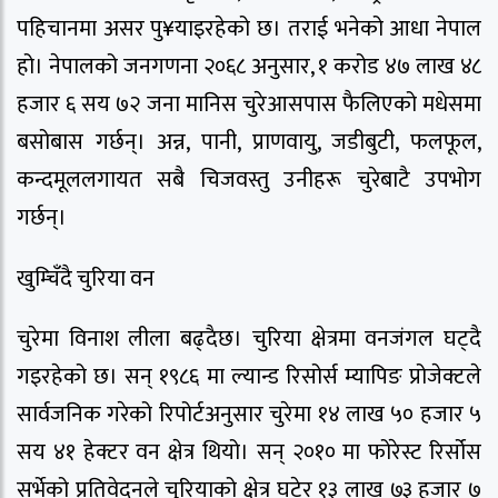
पहिचानमा असर पु¥याइरहेको छ। तराई भनेको आधा नेपाल
हो। नेपालको जनगणना २०६८ अनुसार, १ करोड ४७ लाख ४८
हजार ६ सय ७२ जना मानिस चुरेआसपास फैलिएको मधेसमा
बसोबास गर्छन्। अन्न, पानी, प्राणवायु, जडीबुटी, फलफूल,
कन्दमूललगायत सबै चिजवस्तु उनीहरू चुरेबाटै उपभोग
गर्छन्।
खुम्चिँदै चुरिया वन
चुरेमा विनाश लीला बढ्दैछ। चुरिया क्षेत्रमा वनजंगल घट्दै
गइरहेको छ। सन् १९८६ मा ल्यान्ड रिसोर्स म्यापिङ प्रोजेक्टले
सार्वजनिक गरेको रिपोर्टअनुसार चुरेमा १४ लाख ५० हजार ५
सय ४१ हेक्टर वन क्षेत्र थियो। सन् २०१० मा फोरेस्ट रिर्सोस
सर्भेको प्रतिवेदनले चुरियाको क्षेत्र घटेर १३ लाख ७३ हजार ७