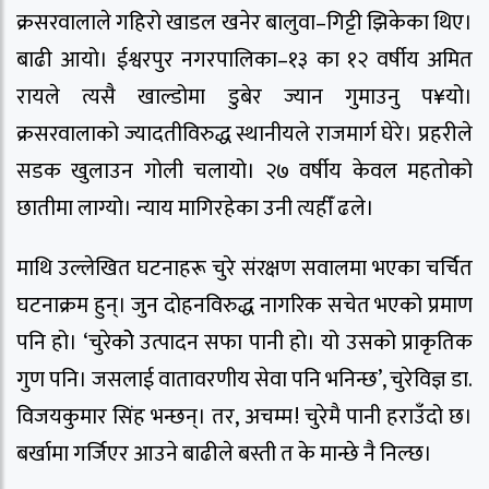
क्रसरवालाले गहिरो खाडल खनेर बालुवा–गिट्टी झिकेका थिए।
बाढी आयो। ईश्वरपुर नगरपालिका–१३ का १२ वर्षीय अमित
रायले त्यसै खाल्डोमा डुबेर ज्यान गुमाउनु प¥यो।
क्रसरवालाको ज्यादतीविरुद्ध स्थानीयले राजमार्ग घेरे। प्रहरीले
सडक खुलाउन गोली चलायो। २७ वर्षीय केवल महतोको
छातीमा लाग्यो। न्याय मागिरहेका उनी त्यहीँ ढले।
माथि उल्लेखित घटनाहरू चुरे संरक्षण सवालमा भएका चर्चित
घटनाक्रम हुन्। जुन दोहनविरुद्ध नागरिक सचेत भएको प्रमाण
पनि हो। ‘चुरेकोे उत्पादन सफा पानी हो। यो उसको प्राकृतिक
गुण पनि। जसलाई वातावरणीय सेवा पनि भनिन्छ’, चुरेविज्ञ डा.
विजयकुमार सिंह भन्छन्। तर, अचम्म ! चुरेमै पानी हराउँदो छ।
बर्खामा गर्जिएर आउने बाढीले बस्ती त के मान्छे नै निल्छ।