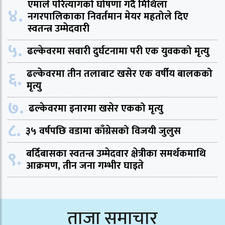
एमाले परित्यागको घोषणा गर्दै मिथिला
४.
नगरपालिकाका निवर्तमान मेयर महतोले दिए
स्वतन्त्र उम्मेदवारी
५.
ढल्केवरमा सवारी दुर्घटनामा परी एक युवकको मृत्यु
६.
ढल्केवरमा तीन तलाबाट खसेर एक वर्षीय बालकको
मृत्यु
७.
ढल्केवरमा इनारमा खसेर एकको मृत्यु
८.
३५ वर्षपछि वडामा काँग्रेसको विजयी जुलुस
९.
बर्दिबासका स्वतन्त्र उम्मेदवार क्षेत्रीका समर्थकमाथि
आक्रमण, तीन जना गम्भीर घाइते
ताजा समाचार