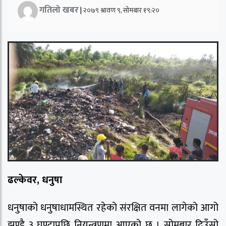
गतिलो खबर
|
२०७९ श्रावण ९, सोमबार १९:२०
ढल्केवर, धनुषा
धनुषाको धनुषाधामस्थित रहेको संरक्षित वनमा लागेको आगो
झण्डै ३ घण्टापछि नियन्त्रणमा आएको छ । सोमबार दिउँसो