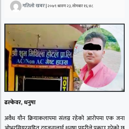
गतिलो खबर
|
२०७९ श्रावण २३, सोमबार १६:४८
ढल्केवर, धनुषा
अवैध यौन क्रियाकलापमा संलग्न रहेको आरोपमा एक जना
ओभरसियरसहित दुइजनालाई धनुषा पहरीले पक्राउ गरेको छ