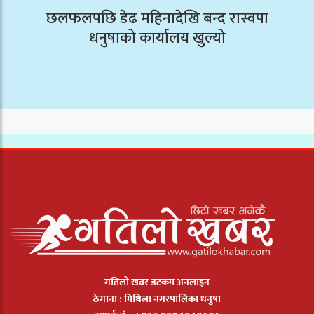
छलफलपछि डेढ महिनादेखि बन्द रास्वपा
धनुषाको कार्यालय खुल्यो
गतिलो खबर डटकम अनलाइन
ठेगाना : मिथिला नगरपालिका धनुषा