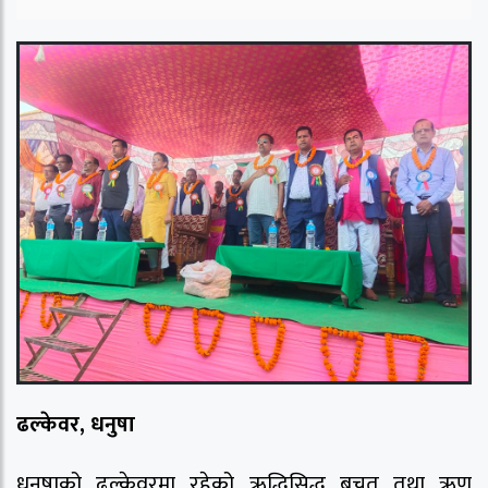
ढल्केवर, धनुषा
धनुषाको ढल्केवरमा रहेको ऋद्धिसिद्ध बचत तथा ऋण