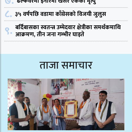
७.
ढल्केवरमा इनारमा खसेर एकको मृत्यु
८.
३५ वर्षपछि वडामा काँग्रेसको विजयी जुलुस
९.
बर्दिबासका स्वतन्त्र उम्मेदवार क्षेत्रीका समर्थकमाथि
आक्रमण, तीन जना गम्भीर घाइते
ताजा समाचार