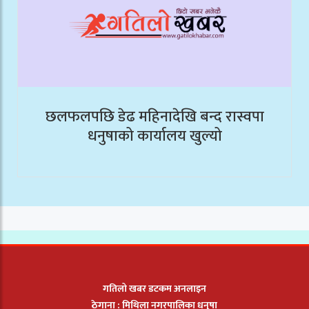
छलफलपछि डेढ महिनादेखि बन्द रास्वपा
धनुषाको कार्यालय खुल्यो
गतिलो खबर डटकम अनलाइन
ठेगाना : मिथिला नगरपालिका धनुषा