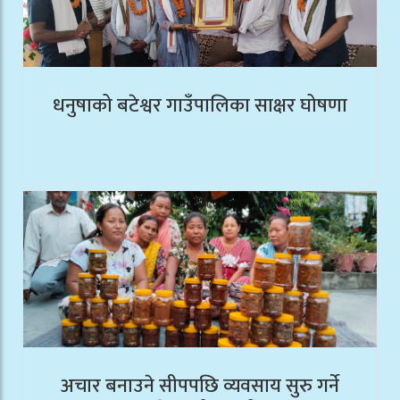
धनुषाको बटेश्वर गाउँपालिका साक्षर घोषणा
अचार बनाउने सीपपछि व्यवसाय सुरु गर्ने