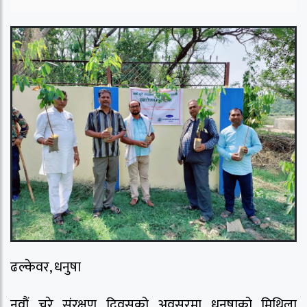
ढल्केवर, धनुषा
नवौं चुरे संरक्षण दिवसको अवसरमा धनुषाको मिथिला