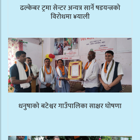
ढल्केबर ट्रमा सेन्टर अन्यत्र सार्ने षडयन्त्रको
विरोधमा ¥याली
धनुषाको बटेश्वर गाउँपालिका साक्षर घोषणा