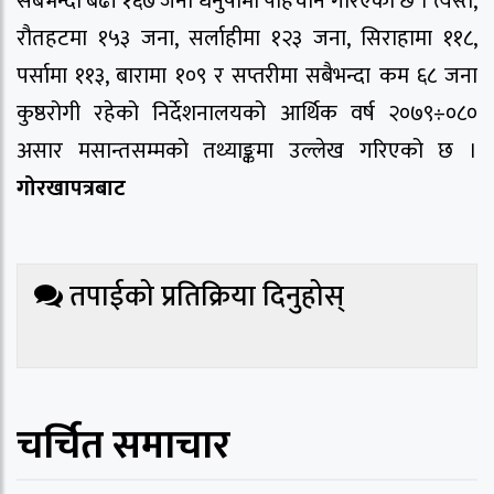
सबभन्दा बढी १६७ जना धनुषामा पहिचान गरिएको छ । त्यस्तै,
रौतहटमा १५३ जना, सर्लाहीमा १२३ जना, सिराहामा ११८,
पर्सामा ११३, बारामा १०९ र सप्तरीमा सबैभन्दा कम ६८ जना
कुष्ठरोगी रहेको निर्देशनालयको आर्थिक वर्ष २०७९÷०८०
असार मसान्तसम्मको तथ्याङ्कमा उल्लेख गरिएको छ ।
गोरखापत्रबाट
तपाईको प्रतिक्रिया दिनुहोस्
चर्चित समाचार