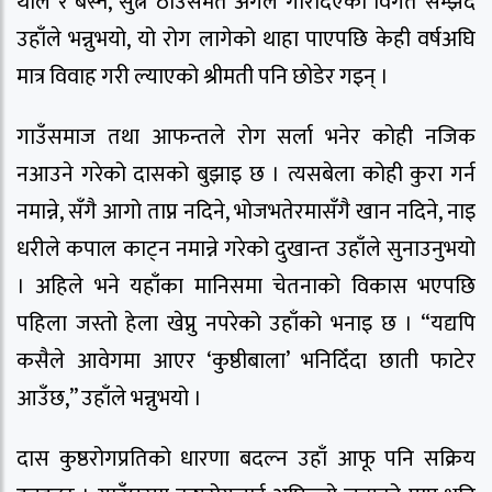
थाल र बस्ने, सुत्ने ठाउँसमेत अगल गरिदिएको विगत सम्झँदै
उहाँले भन्नुभयो, यो रोग लागेको थाहा पाएपछि केही वर्षअघि
मात्र विवाह गरी ल्याएको श्रीमती पनि छोडेर गइन् ।
गाउँसमाज तथा आफन्तले रोग सर्ला भनेर कोही नजिक
नआउने गरेको दासको बुझाइ छ । त्यसबेला कोही कुरा गर्न
नमान्ने, सँगै आगो ताप्न नदिने, भोजभतेरमासँगै खान नदिने, नाइ
धरीले कपाल काट्न नमान्ने गरेको दुखान्त उहाँले सुनाउनुभयो
। अहिले भने यहाँका मानिसमा चेतनाको विकास भएपछि
पहिला जस्तो हेला खेप्नु नपरेको उहाँको भनाइ छ । “यद्यपि
कसैले आवेगमा आएर ‘कुष्ठीबाला’ भनिदिँदा छाती फाटेर
आउँछ,” उहाँले भन्नुभयो ।
दास कुष्ठरोगप्रतिको धारणा बदल्न उहाँ आफू पनि सक्रिय