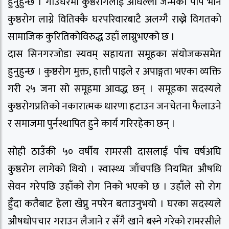
हुनुहुन्छ । गाउँघरमा कुष्ठरोगलाई अघिल्लो जन्मको पाप भनि
कुष्ठरोग लाग्ने वितिक्कै घरपरिवारबाटै अलग्गै राख्ने विगतको
सामाजिक कुरितिकोविरुद्ध उहाँ लाग्नुभएको छ ।
दास सिनगरजोडा स्यवम् सहायता समूहका संयोजकसमेत
हुनुहुन्छ । कुष्ठरोग मुक्त, हात्ती पाइले र अपाङ्गता भएका व्यक्ति
गरी २५ जना सो समूहमा आवद्ध छन् । समूहका सदस्यले
कुष्ठरोगप्रतिको नकारात्मक धारणा हटाउन जनचेतना फैलाउने
र समाजमा पुर्नस्थापित हुने कार्य गरिरहेका छन् ।
सोही ठाउँकी ५० वर्षीय रामरसी दासलाई पाँच वर्षअघि
कुष्ठरोग लागेको थियो । स्वास्थ्य जाँचपछि नियमित औषधि
सेवन गरेपछि उहाँको रोग निको भएको छ । उहाँले सो रोग
हुँदा कतैबाट हेला खेप्नु नपरेन बताउनुभयो । घरका सदस्यले
औषधोपचार गराउन लैजाने र सँगै खाने बस्ने गरेको रामरसीले