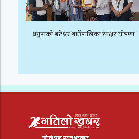
धनुषाको बटेश्वर गाउँपालिका साक्षर घोषणा
गतिलो खबर डटकम अनलाइन