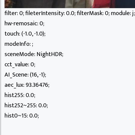
filter: 0; fileterIntensity: 0.0; filterMask: 0; module: j;
hw-remosaic: 0;
touch: (-1.0, -1.0);
modeInfo: ;
sceneMode: NightHDR;
cct_value: 0;
AI_Scene: (16, -1);
aec_lux: 93.36476;
hist255: 0.0;
hist252~255: 0.0;
hist0~15: 0.0;