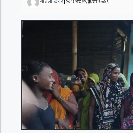
गतिलो खबर
|
२०८१ भाद्र १२, बुधबार १७:४६