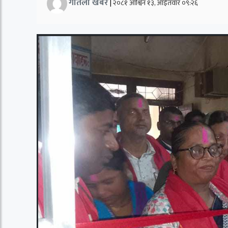
गतिलो खबर
|
२०८१ आश्विन १३, आईतवार ०९:२६