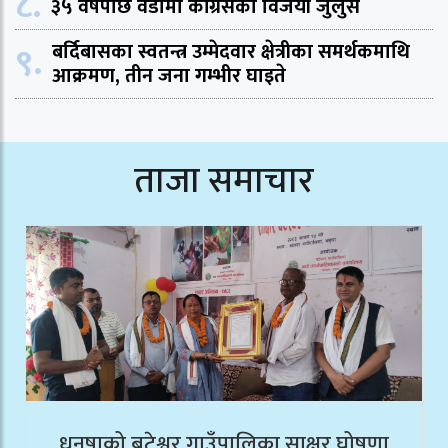
८.
३५ वर्षपछि वडामा काँग्रेसको विजयी जुलुस
९.
बर्दिबासका स्वतन्त्र उम्मेदवार क्षेत्रीका समर्थकमाथि
आक्रमण, तीन जना गम्भीर घाइते
ताजा समाचार
धनुषाको बटेश्वर गाउँपालिका साक्षर घोषणा