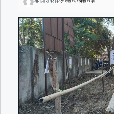
गतिलो खबर
|
२०८१ मंसिर १५, शनिबार १९:२२