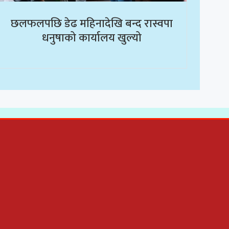
छलफलपछि डेढ महिनादेखि बन्द रास्वपा
धनुषाको कार्यालय खुल्यो