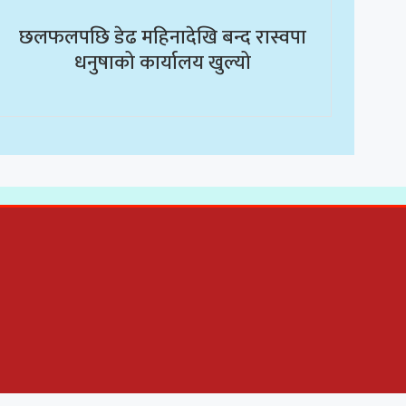
छलफलपछि डेढ महिनादेखि बन्द रास्वपा
धनुषाको कार्यालय खुल्यो