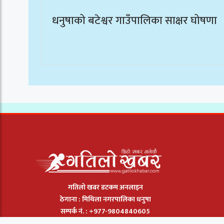
धनुषाको बटेश्वर गाउँपालिका साक्षर घोषणा
गतिलो खबर डटकम अनलाइन
ठेगाना : मिथिला नगरपालिका धनुषा
सम्पर्क नं. : +977-9804840605
इमेल :
gatilokhabar@gmail.com