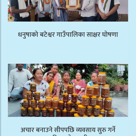
धनुषाको बटेश्वर गाउँपालिका साक्षर घोषणा
अचार बनाउने सीपपछि व्यवसाय सुरु गर्ने