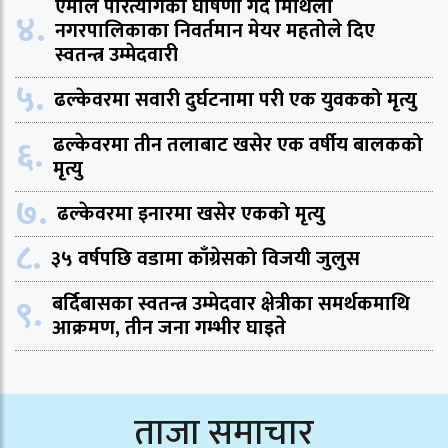
एमाले परित्यागको घोषणा गर्दै मिथिला
४.
नगरपालिकाका निवर्तमान मेयर महतोले दिए
स्वतन्त्र उम्मेदवारी
५.
ढल्केवरमा सवारी दुर्घटनामा परी एक युवकको मृत्यु
६.
ढल्केवरमा तीन तलाबाट खसेर एक वर्षीय बालकको
मृत्यु
७.
ढल्केवरमा इनारमा खसेर एकको मृत्यु
८.
३५ वर्षपछि वडामा काँग्रेसको विजयी जुलुस
९.
बर्दिबासका स्वतन्त्र उम्मेदवार क्षेत्रीका समर्थकमाथि
आक्रमण, तीन जना गम्भीर घाइते
ताजा समाचार