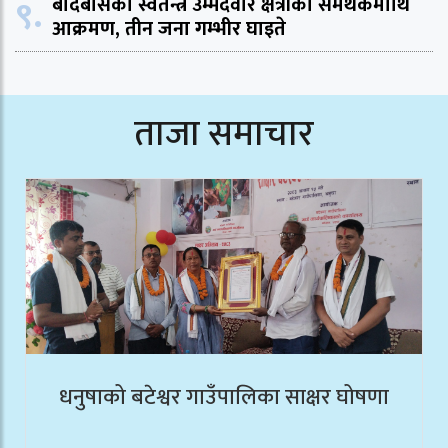
९.
बर्दिबासका स्वतन्त्र उम्मेदवार क्षेत्रीका समर्थकमाथि
आक्रमण, तीन जना गम्भीर घाइते
ताजा समाचार
धनुषाको बटेश्वर गाउँपालिका साक्षर घोषणा