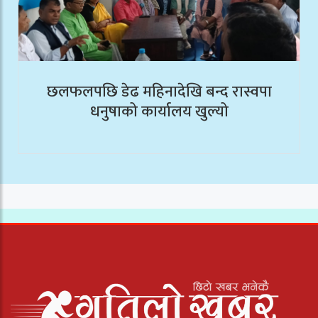
छलफलपछि डेढ महिनादेखि बन्द रास्वपा
धनुषाको कार्यालय खुल्यो