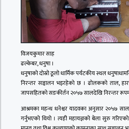
विजयकुमार साह
ढल्केबर, धनुषा ।
धनुषाको दोस्रो ठूलो धार्मिक पर्यटकीय स्थल धनुषाधा
निरन्तर सञ्चालन भइरहेको छ । ढोलकको ताल, हारम
जापसहितको सङकीर्तन २०५७ सालदेखि निरन्तर रूपम
आश्रमका महन्थ धनेश्वर यादवका अनुसार २०५७ साल
गर्नुभएको थियो । त्यही महायज्ञको बेला सुरु गरिएक
मानव तथा विश्व कल्याणको कामनाका साथ सञ्चालन भइ