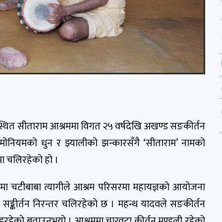
मस्थित सीताराम आश्रममा विगत २५ वर्षदेखि अखण्ड सङकीर्तन
ोनियमको धुन र झ्यालीको झन्कारसँगै ‘सीताराम’ नामको
ा चलिरहेको हो ।
मा चटीबाबा त्यागीले आश्रम परिसरमा महायज्ञको आयोजना
ो सङ्कीर्तन निरन्तर चलिरहेको छ । महन्थ यादवले सङकीर्तन
रहेको बताउनुभयो । आश्रममा चारवटा कीर्तन मण्डली रहेको