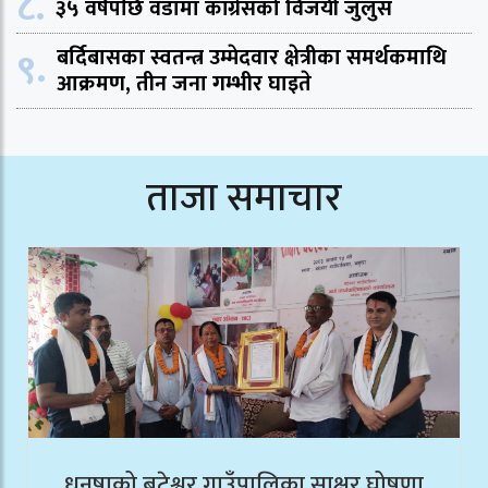
८.
३५ वर्षपछि वडामा काँग्रेसको विजयी जुलुस
९.
बर्दिबासका स्वतन्त्र उम्मेदवार क्षेत्रीका समर्थकमाथि
आक्रमण, तीन जना गम्भीर घाइते
ताजा समाचार
धनुषाको बटेश्वर गाउँपालिका साक्षर घोषणा