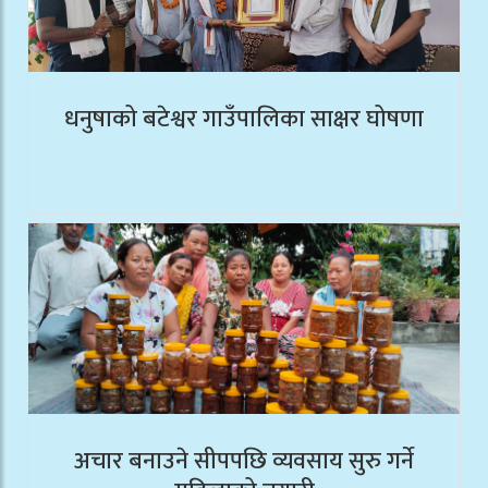
धनुषाको बटेश्वर गाउँपालिका साक्षर घोषणा
अचार बनाउने सीपपछि व्यवसाय सुरु गर्ने