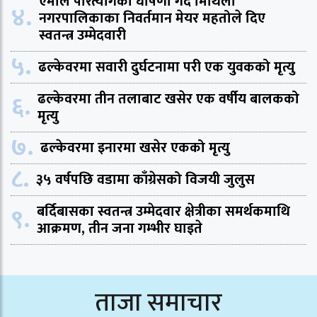
एमाले परित्यागको घोषणा गर्दै मिथिला
४.
नगरपालिकाका निवर्तमान मेयर महतोले दिए
स्वतन्त्र उम्मेदवारी
५.
ढल्केवरमा सवारी दुर्घटनामा परी एक युवकको मृत्यु
६.
ढल्केवरमा तीन तलाबाट खसेर एक वर्षीय बालकको
मृत्यु
७.
ढल्केवरमा इनारमा खसेर एकको मृत्यु
८.
३५ वर्षपछि वडामा काँग्रेसको विजयी जुलुस
९.
बर्दिबासका स्वतन्त्र उम्मेदवार क्षेत्रीका समर्थकमाथि
आक्रमण, तीन जना गम्भीर घाइते
ताजा समाचार