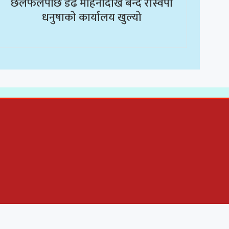
छलफलपछि डेढ महिनादेखि बन्द रास्वपा
धनुषाको कार्यालय खुल्यो