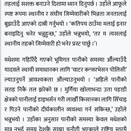
तहलाई सशक्त बनाउने दिशामा ध्यान दिनुपर्छ । उहाँले आफूले
स्पष्ट रूपमा स्थानीय र संघीय जिम्मेवारीको भिन्नता जनतालाई
बुझाउँदै आएको दाबी गर्नुभयो । ‘कतिपय ठाउँमा मलाई इनार
बनाइदिनु भनेर भन्नुहुन्छ,’ उहाँले भन्नुभयो, ‘तर म त्यसलाई
स्थानीय तहको जिम्मेवारी हो भनेर प्रस्ट पार्छु ।’।
मधेशमा गहिरिँदै गएको भूमिगत पानीको समस्या औँल्याउँदै
यादवले स्थायी समाधानका लागि ‘वाटर कन्जरभेसन पोलिसी’
ल्याउनुपर्ने आवश्यकता औंल्याउनुभयो । ‘अहिले पानीको
सतह निकै तल झरेको छ । मुर्गिया खोलाभन्दा उता पहाडी
क्षेत्रको पानीलाई डाइभर्सन गरी लाखौँ किसानका लागि सिँचाइ
र पिउने पानीको दीर्घकालीन व्यवस्था गर्न सकिन्छ,’ उहाँले
भन्नुभयो । उहाँका अनुसार पानीको समस्या केवल मधेशको
मात्र नभई समग्र देशकै साझा चुनौती भएकाले राष्ट्रिय स्तरमै