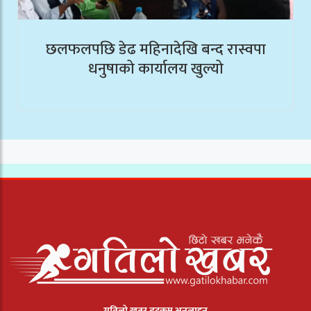
छलफलपछि डेढ महिनादेखि बन्द रास्वपा
धनुषाको कार्यालय खुल्यो
गतिलो खबर डटकम अनलाइन