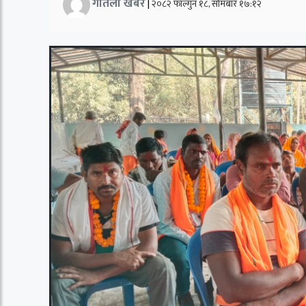
गतिलो खबर
|
२०८२ फाल्गुन १८, सोमबार १७:१२