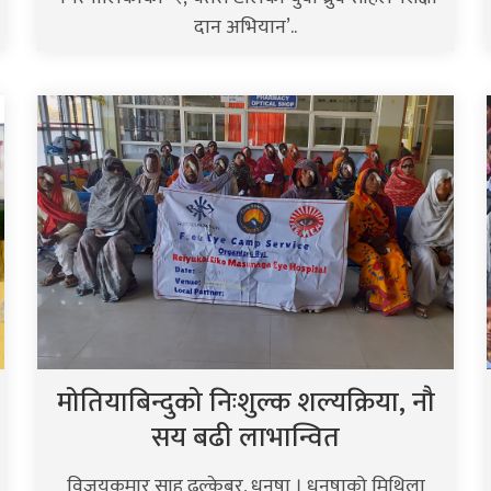
दान अभियान’..
मोतियाबिन्दुको निःशुल्क शल्यक्रिया, नौ
सय बढी लाभान्वित
विजयकुमार साह ढल्केबर, धनुषा । धनुषाको मिथिला