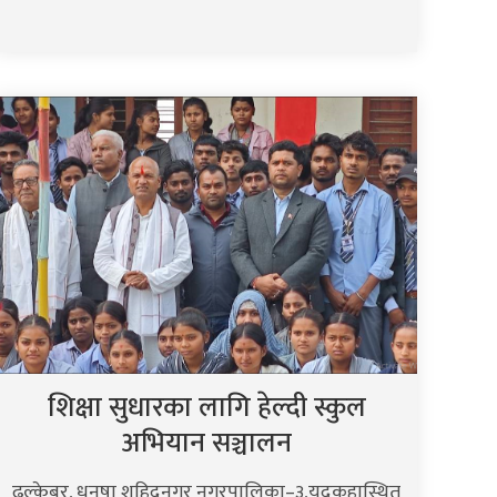
शिक्षा सुधारका लागि हेल्दी स्कुल
अभियान सञ्चालन
ढल्केबर, धनुषा शहिदनगर नगरपालिका–३,यदुकूहास्थित