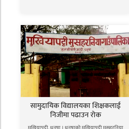
सामुदायिक विद्यालयका शिक्षकलाई
निजीमा पढाउन रोक
मुखियापट्टी, धनुषा । धनुषाको मुखियापट्टी मुसहरनिया