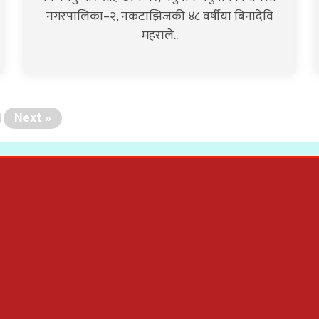
नगरपालिका–२, नकटाझिजकी ४८ वर्षीया बिनादेवि
महराले..
Next »